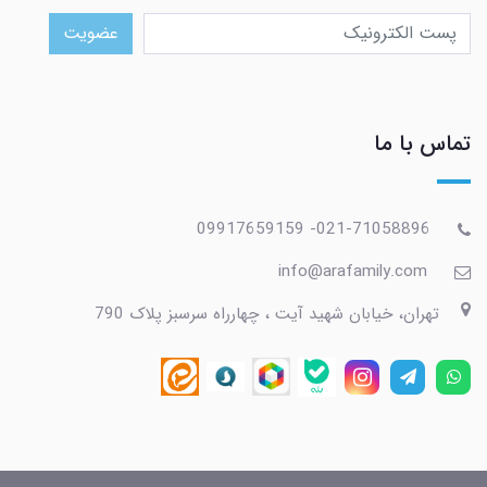
عضویت
تماس با ما
021-71058896- 09917659159
info@arafamily.com
تهران، خیابان شهید آیت ، چهارراه سرسبز پلاک 790