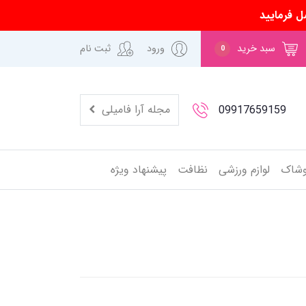
ل فرمایید
سبد خرید
ورود
ثبت نام
0
مجله آرا فامیلی
09917659159
وشاک
لوازم ورزشی
نظافت
پیشنهاد ویژه