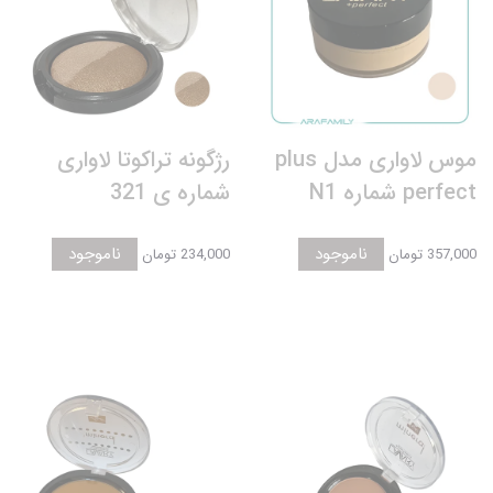
موس لاواری مدل plus
رژگونه تراکوتا لاواری
perfect شماره N1
شماره ی 321
ناموجود
ناموجود
357,000 تومان
234,000 تومان