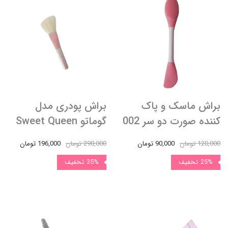
براش ماسک و پاک
براش پودری مدل
کننده صورت دو سر 002
گوماتو Sweet Queen
120,000 تومان
90,000 تومان
298,000 تومان
196,000 تومان
25%
تخفیف
35%
تخفیف