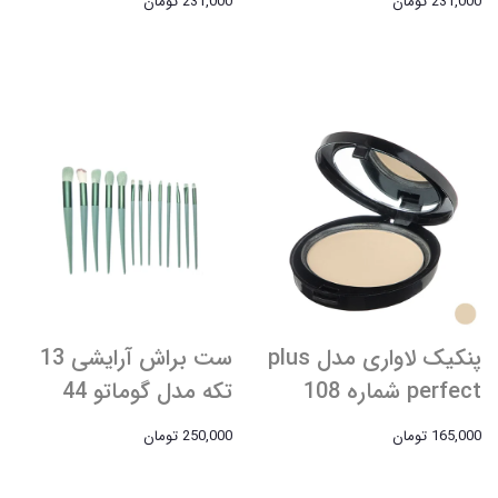
231,000 تومان
231,000 تومان
پنکیک لاواری مدل plus
ست براش آرایشی 13
perfect شماره 108
تکه مدل گوماتو 44
165,000 تومان
250,000 تومان