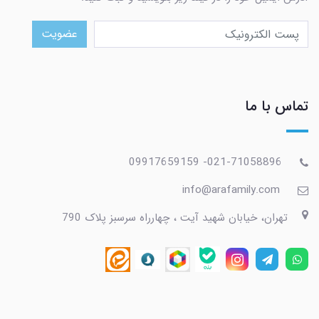
عضویت
تماس با ما
021-71058896- 09917659159
info@arafamily.com
تهران، خیابان شهید آیت ، چهارراه سرسبز پلاک 790