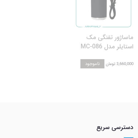
ماساژور تفنگی مک
استایلر مدل MC-086
ناموجود
3,660,000 تومان
دسترسی سریع