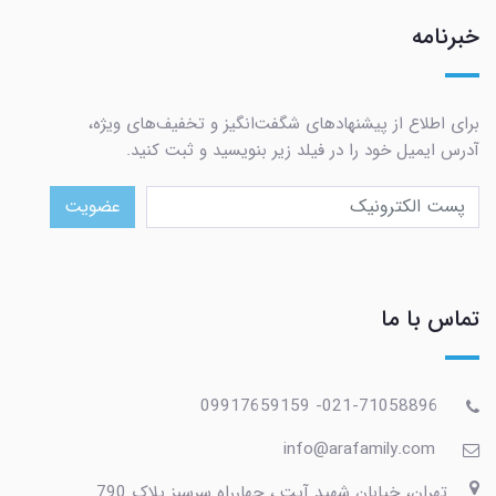
خبرنامه
برای اطلاع از پیشنهادهای شگفت‌انگیز و تخفیف‌های ویژه،
آدرس ایمیل خود را در فیلد زیر بنویسید و ثبت کنید.
عضویت
تماس با ما
021-71058896- 09917659159
info@arafamily.com
تهران، خیابان شهید آیت ، چهارراه سرسبز پلاک 790