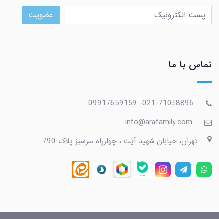
عضویت
تماس با ما
021-71058896- 09917659159
info@arafamily.com
تهران، خیابان شهید آیت ، چهارراه سرسبز پلاک 790