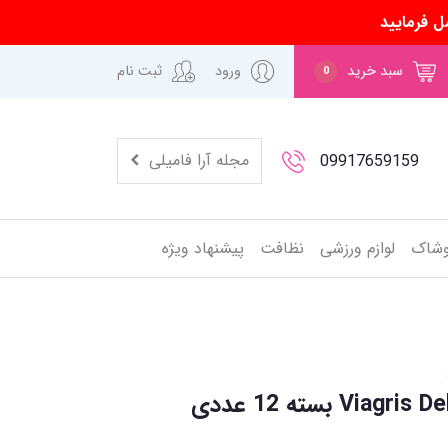
ل فرمایید
سبد خرید
ورود
ثبت نام
0
مجله آرا فامیلی
09917659159
وشاک
لوازم ورزشی
نظافت
پیشنهاد ویژه