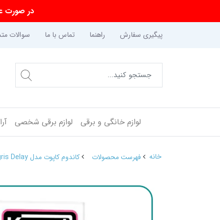
در صورت عد
پیگیری سفارش
راهنما
تماس با ما
سوالات متد
لوازم خانگی و برقی
لوازم برقی شخصی
آر
خانه
فهرست محصولات
کاندوم کاپوت مدل Viagris Delay بسته 12 عددی