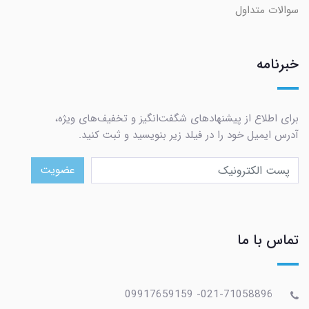
سوالات متداول
خبرنامه
برای اطلاع از پیشنهادهای شگفت‌انگیز و تخفیف‌های ویژه،
آدرس ایمیل خود را در فیلد زیر بنویسید و ثبت کنید.
عضویت
تماس با ما
021-71058896- 09917659159