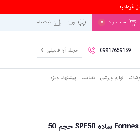
ل فرمایید
سبد خرید
ورود
ثبت نام
0
مجله آرا فامیلی
09917659159
وشاک
لوازم ورزشی
نظافت
پیشنهاد ویژه
کرم ضد آفتاب فورمس Formes ساده SPF50 حجم 50