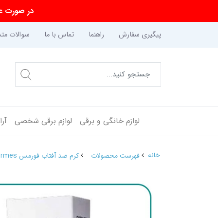
در صورت عد
پیگیری سفارش
راهنما
تماس با ما
سوالات متد
لوازم خانگی و برقی
لوازم برقی شخصی
آر
خانه
فهرست محصولات
کرم ضد آفتاب فورمس Formes ساده SPF50 حجم 50 میلی لیتر