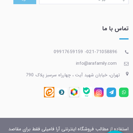
تماس با ما
021-71058896- 09917659159
info@arafamily.com
تهران، خیابان شهید آیت ، چهارراه سرسبز پلاک 790
استفاده از مطالب فروشگاه اینترنتی آرا فامیلی فقط برای مقاصد