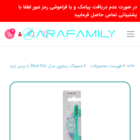
در صورت عدم دریافت پیامک و یا فراموشی رمز عبور لطفا با
پشتیبانی تماس حاصل فرمایید
0
خانه
فهرست محصولات
مسواک ریجوی مدل Reortho با برس نرم