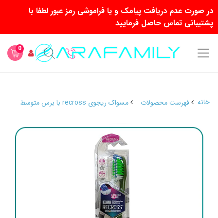
در صورت عدم دریافت پیامک و یا فراموشی رمز عبور لطفا با
پشتیبانی تماس حاصل فرمایید
0
خانه
فهرست محصولات
مسواک ریجوی recross با برس متوسط