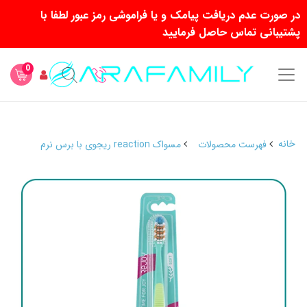
در صورت عدم دریافت پیامک و یا فراموشی رمز عبور لطفا با
پشتیبانی تماس حاصل فرمایید
0
خانه
فهرست محصولات
مسواک reaction ریجوی با برس نرم