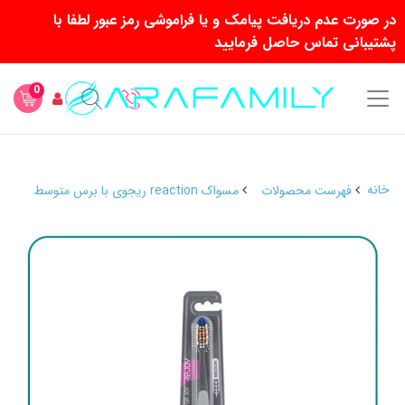
در صورت عدم دریافت پیامک و یا فراموشی رمز عبور لطفا با
پشتیبانی تماس حاصل فرمایید
0
خانه
فهرست محصولات
مسواک reaction ریجوی با برس متوسط