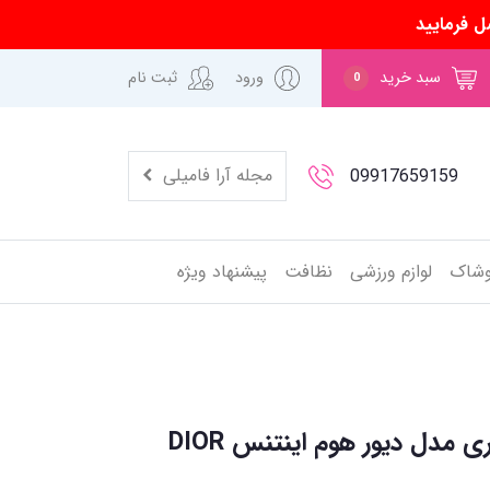
ل فرمایید
سبد خرید
ورود
ثبت نام
0
مجله آرا فامیلی
09917659159
وشاک
لوازم ورزشی
نظافت
پیشنهاد ویژه
اسپری بدن مردانه کوپاری مدل دیور هوم اینتنس DIOR