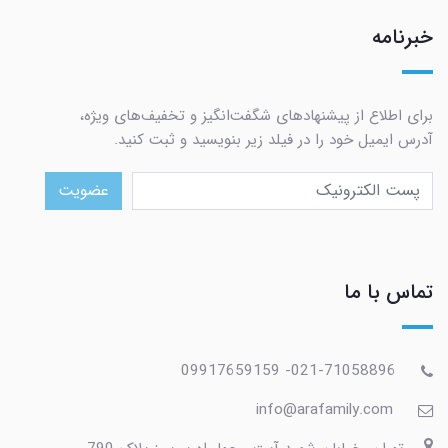
خبرنامه
برای اطلاع از پیشنهادهای شگفت‌انگیز و تخفیف‌های ویژه،
آدرس ایمیل خود را در فیلد زیر بنویسید و ثبت کنید.
عضویت
تماس با ما
021-71058896- 09917659159
info@arafamily.com