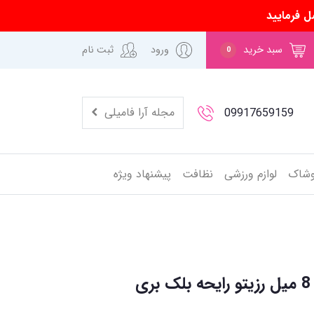
ل فرمایید
سبد خرید
ورود
ثبت نام
0
مجله آرا فامیلی
09917659159
وشاک
لوازم ورزشی
نظافت
پیشنهاد ویژه
خوشبو کننده خودرویی 8 میل رزیتو رایحه بلک بری