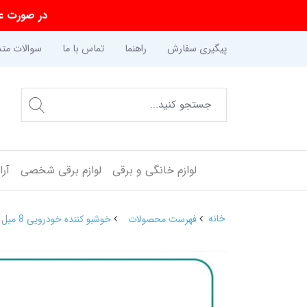
در صورت عد
پیگیری سفارش
راهنما
تماس با ما
سوالات متد
لوازم خانگی و برقی
لوازم برقی شخصی
آر
خانه
فهرست محصولات
خوشبو کننده خودرویی 8 میل رزیتو رایحه بلک بری BLACK BERRY