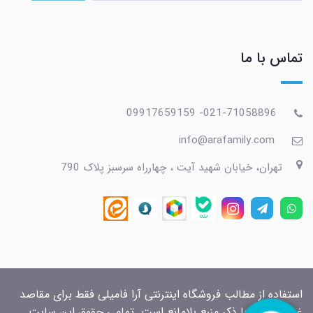
تماس با ما
021-71058896- 09917659159
info@arafamily.com
تهران، خیابان شهید آیت ، چهارراه سرسبز پلاک 790
استفاده از مطالب فروشگاه اینترنتی آرا فامیلی فقط برای مقاصد
غیرتجاری و با ذکر منبع بلامانع است. تمامی حقوق این سایت