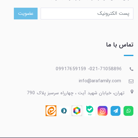
عضویت
تماس با ما
021-71058896- 09917659159
info@arafamily.com
تهران، خیابان شهید آیت ، چهارراه سرسبز پلاک 790