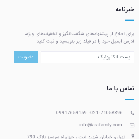
خبرنامه
برای اطلاع از پیشنهادهای شگفت‌انگیز و تخفیف‌های ویژه،
آدرس ایمیل خود را در فیلد زیر بنویسید و ثبت کنید.
عضویت
تماس با ما
021-71058896- 09917659159
info@arafamily.com
تهران، خیابان شهید آیت ، چهارراه سرسبز پلاک 790