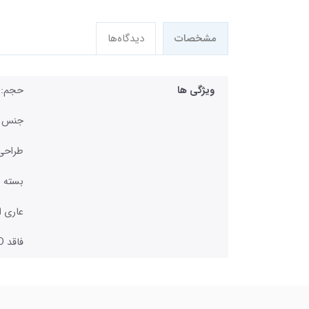
مشخصات
دیدگاه‌ها
ویژگی ها
حجم: 270 میلی لیت
جنس ب
طراحی 
بسته ب
عاری ا
فاقد BPA,LATEX, PVC , TOXID