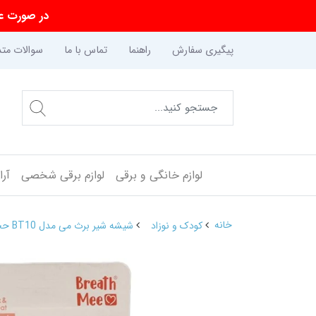
در صورت عد
پیگیری سفارش
راهنما
تماس با ما
سوالات متد
لوازم خانگی و برقی
لوازم برقی شخصی
آر
خانه
کودک و نوزاد
شیشه شیر برث می مدل BT10 حجم 270 میلی لیتر