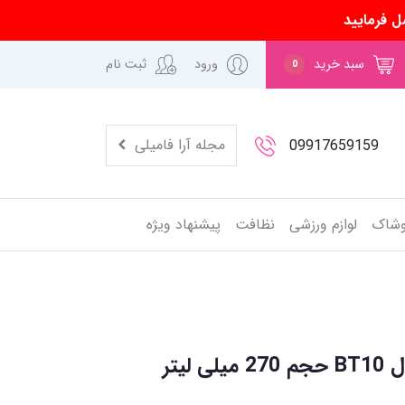
ل فرمایید
سبد خرید
ورود
ثبت نام
0
مجله آرا فامیلی
09917659159
وشاک
لوازم ورزشی
نظافت
پیشنهاد ویژه
لیتر