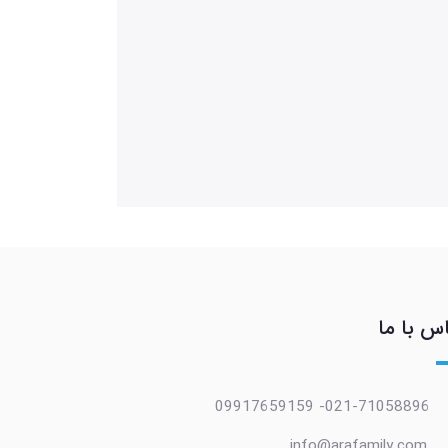
س با ما
021-71058896- 09917659159
info@arafamily.com