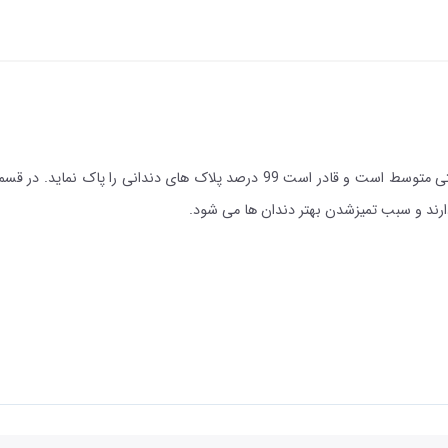
مسواک ایپوچ مدل اولترا کلین متوسط دارای الیافی با سختی متوسط است و قادر است
رند و سبب تمیزشدن بهتر دندان ها می شود.