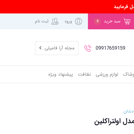
ل فرمایید
سبد خرید
ورود
ثبت نام
0
مجله آرا فامیلی
09917659159
وشاک
لوازم ورزشی
نظافت
پیشنهاد ویژه
دندان
ل اولتراکلین