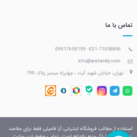
تماس با ما
021-71058896- 09917659159
info@arafamily.com
تهران، خیابان شهید آیت ، چهارراه سرسبز پلاک 790
استفاده از مطالب فروشگاه اینترنتی آرا فامیلی فقط برای مقاصد
غیرتجاری و با ذکر منبع بلامانع است. تمامی حقوق این سایت