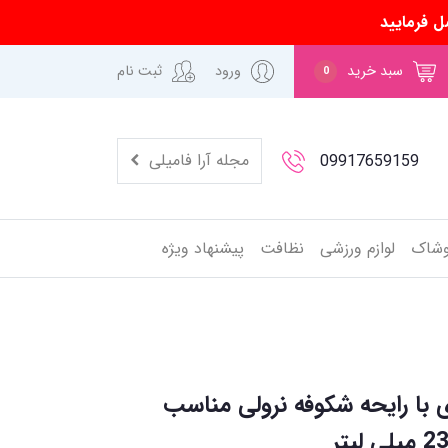
ل فرمایید
سبد خرید
ورود
ثبت نام
0
مجله آرا فامیلی
09917659159
وشاک
لوازم ورزشی
نظافت
پیشنهاد ویژه
ی با رایحه شکوفه نرولی مناسب