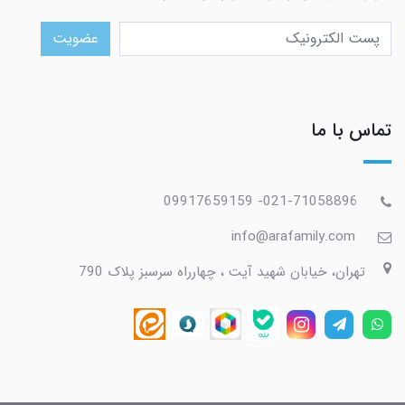
عضویت
تماس با ما
021-71058896- 09917659159
info@arafamily.com
تهران، خیابان شهید آیت ، چهارراه سرسبز پلاک 790