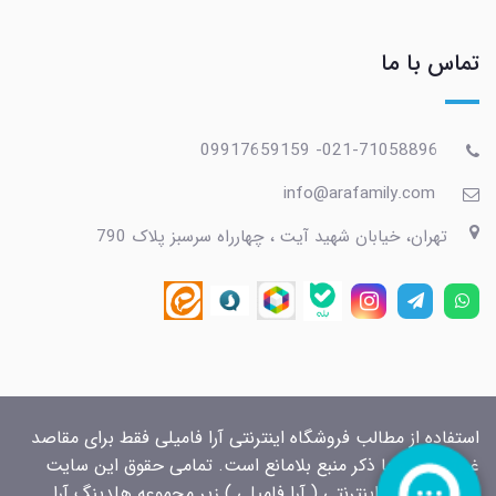
تماس با ما
021-71058896- 09917659159
info@arafamily.com
تهران، خیابان شهید آیت ، چهارراه سرسبز پلاک 790
استفاده از مطالب فروشگاه اینترنتی آرا فامیلی فقط برای مقاصد
غیرتجاری و با ذکر منبع بلامانع است. تمامی حقوق این سایت
برای فروشگاه اینترنتی ( آرا فامیلی ) زیر مجموعه هلدینگ آرا