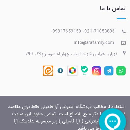
تماس با ما
021-71058896- 09917659159
info@arafamily.com
تهران، خیابان شهید آیت ، چهارراه سرسبز پلاک 790
استفاده از مطالب فروشگاه اینترنتی آرا فامیلی فقط برای مقاصد
غیرتجاری و با ذکر منبع بلامانع است. تمامی حقوق این سایت
برای فروشگاه اینترنتی ( آرا فامیلی ) زیر مجموعه هلدینگ آرا
الکتریک محفوظ می باشد.