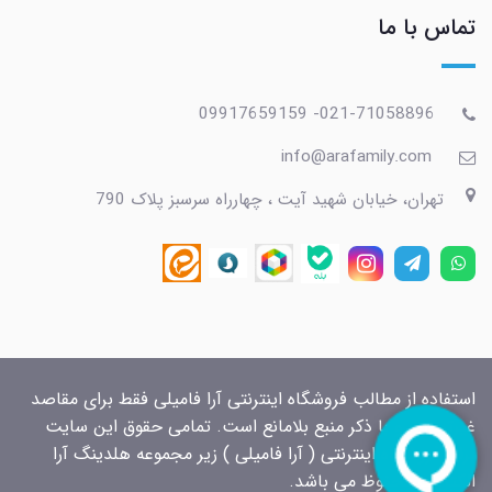
تماس با ما
021-71058896- 09917659159
info@arafamily.com
تهران، خیابان شهید آیت ، چهارراه سرسبز پلاک 790
استفاده از مطالب فروشگاه اینترنتی آرا فامیلی فقط برای مقاصد
غیرتجاری و با ذکر منبع بلامانع است. تمامی حقوق این سایت
برای فروشگاه اینترنتی ( آرا فامیلی ) زیر مجموعه هلدینگ آرا
الکتریک محفوظ می باشد.