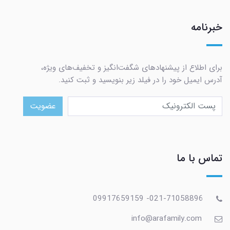
خبرنامه
برای اطلاع از پیشنهادهای شگفت‌انگیز و تخفیف‌های ویژه،
آدرس ایمیل خود را در فیلد زیر بنویسید و ثبت کنید.
عضویت
تماس با ما
021-71058896- 09917659159
info@arafamily.com