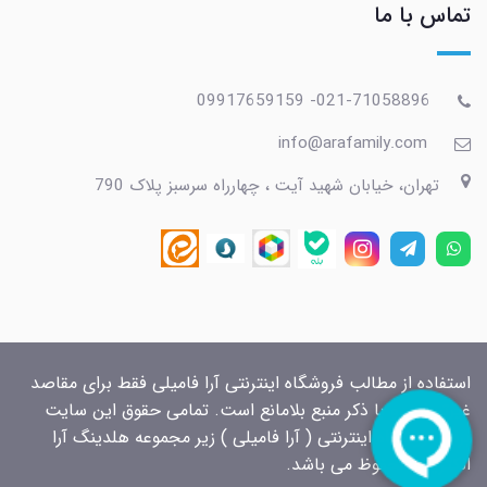
تماس با ما
021-71058896- 09917659159
info@arafamily.com
تهران، خیابان شهید آیت ، چهارراه سرسبز پلاک 790
استفاده از مطالب فروشگاه اینترنتی آرا فامیلی فقط برای مقاصد
غیرتجاری و با ذکر منبع بلامانع است. تمامی حقوق این سایت
برای فروشگاه اینترنتی ( آرا فامیلی ) زیر مجموعه هلدینگ آرا
الکتریک محفوظ می باشد.