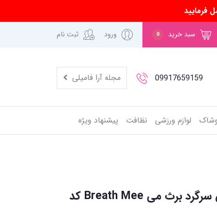
ل فرمایید
سبد خرید
ورود
ثبت نام
0
مجله آرا فامیلی
09917659159
وشاک
لوازم ورزشی
نظافت
پیشنهاد ویژه
سر شیشه دهانه عریض سرگرد برث می Breath Mee کد