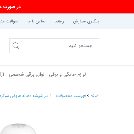
در صورت عد
پیگیری سفارش
راهنما
تماس با ما
سوالات متد
لوازم خانگی و برقی
لوازم برقی شخصی
آر
خانه
فهرست محصولات
سر شیشه دهانه عریض سرگرد برث می th Mee