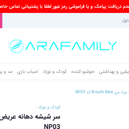
م دریافت پیامک و یا فراموشی رمز عبور لطفا با پشتیبانی تماس حاص
اول
ایشی و بهداشتی
خوشبو کننده
کودک و نوزاد
اسباب بازی
مد و پ
Brea کد NP03
کودک و نوزاد
NP03