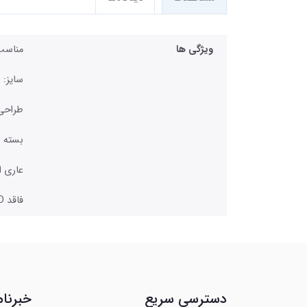
ویژگی ها
مناسب برا
سایز: 3
طراحی 
بسته ب
عاری ا
فاقد BPA,LATEX, PVC , TOXID
دسترسی سریع
خبرنام