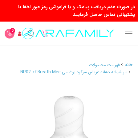
در صورت عدم دریافت پیامک و یا فراموشی رمز عبور لطفا با
پشتیبانی تماس حاصل فرمایید
0
خانه
فهرست محصولات
سر شیشه دهانه عریض سرگرد برث می Breath Mee کد NP02