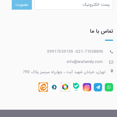
عضویت
تماس با ما
021-71058896- 09917659159
info@arafamily.com
تهران، خیابان شهید آیت ، چهارراه سرسبز پلاک 790