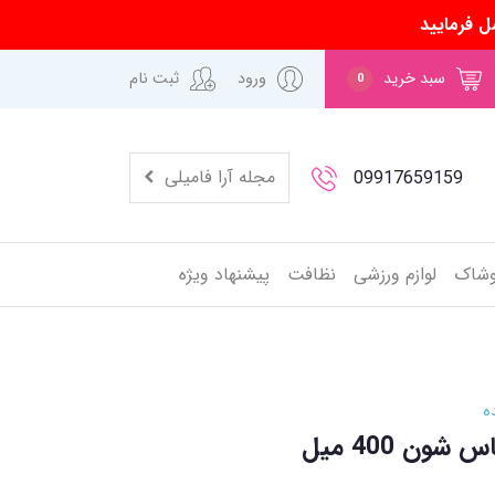
ل فرمایید
سبد خرید
ورود
ثبت نام
0
مجله آرا فامیلی
09917659159
وشاک
لوازم ورزشی
نظافت
پیشنهاد ویژه
ه
ون 400 میل