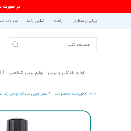
در صورت عد
پیگیری سفارش
راهنما
تماس با ما
سوالات متد
لوازم خانگی و برقی
لوازم برقی شخصی
آر
خانه
فهرست محصولات
عطر جیبی مردانه اونجر ژک ساف 22 