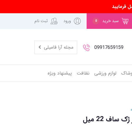
ل فرمایید
سبد خرید
ورود
ثبت نام
0
مجله آرا فامیلی
09917659159
وشاک
لوازم ورزشی
نظافت
پیشنهاد ویژه
 ساف 22 میل