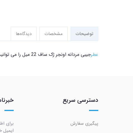
توضیحات
مشخصات
دیدگاه‌ها
عطر
جیبی مردانه اونجر ژک ساف 22 میل را می توانید از
دسترسی سریع
خبرنام
پیگیری سفارش
برای اط
ایمیل خو