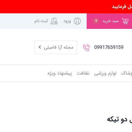
ل فرمایید
سبد خرید
ورود
ثبت نام
0
مجله آرا فامیلی
09917659159
وشاک
لوازم ورزشی
نظافت
پیشنهاد ویژه
 دو تیکه