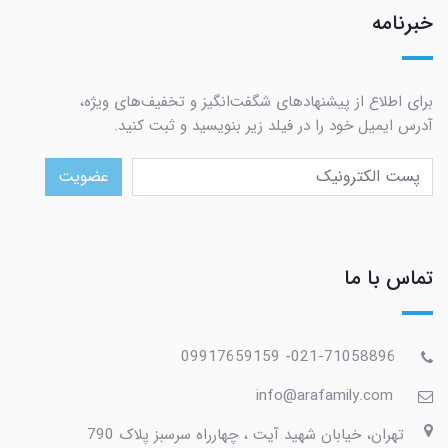
خبرنامه
برای اطلاع از پیشنهادهای شگفت‌انگیز و تخفیف‌های ویژه،
آدرس ایمیل خود را در فیلد زیر بنویسید و ثبت کنید.
عضویت
تماس با ما
021-71058896- 09917659159
info@arafamily.com
تهران، خیابان شهید آیت ، چهارراه سرسبز پلاک 790