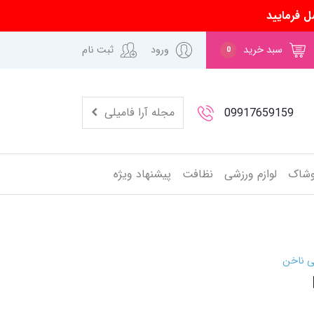
ل فرمایید
سبد خرید
ورود
ثبت نام
0
مجله آرا فامیلی
09917659159
وشاک
لوازم ورزشی
نظافت
پیشنهاد ویژه
ی ناخن