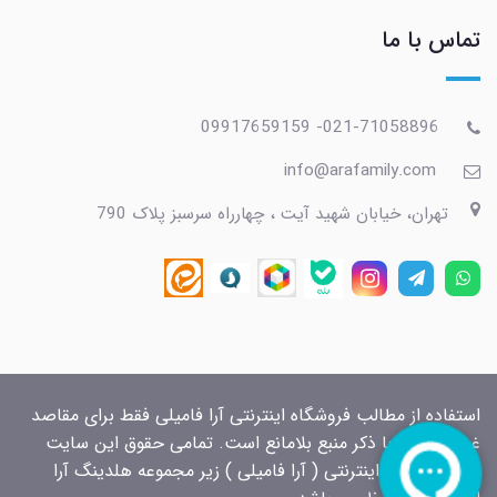
تماس با ما
021-71058896- 09917659159
info@arafamily.com
تهران، خیابان شهید آیت ، چهارراه سرسبز پلاک 790
استفاده از مطالب فروشگاه اینترنتی آرا فامیلی فقط برای مقاصد
غیرتجاری و با ذکر منبع بلامانع است. تمامی حقوق این سایت
برای فروشگاه اینترنتی ( آرا فامیلی ) زیر مجموعه هلدینگ آرا