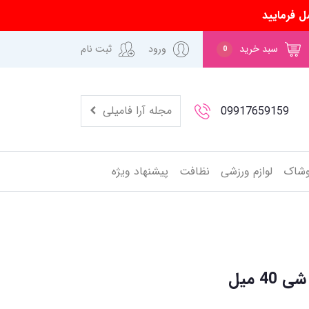
ل فرمایید
سبد خرید
ورود
ثبت نام
0
مجله آرا فامیلی
09917659159
وشاک
لوازم ورزشی
نظافت
پیشنهاد ویژه
4 میل