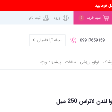
ل فرمایید
سبد خرید
ورود
ثبت نام
0
مجله آرا فامیلی
09917659159
وشاک
لوازم ورزشی
نظافت
پیشنهاد ویژه
ن لاتراس 250 میل