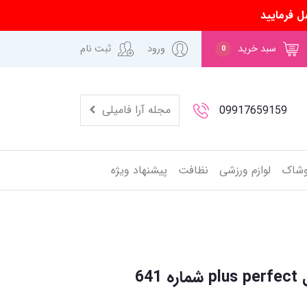
ل فرمایید
سبد خرید
ورود
ثبت نام
0
مجله آرا فامیلی
09917659159
وشاک
لوازم ورزشی
نظافت
پیشنهاد ویژه
64