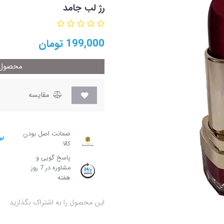
رژ لب جامد
199,000
تومان
محصول م
مقایسه
ضمانت اصل بودن
کالا
پاسخ گویی و
مشاوره در 7 روز
هفته
این محصول را به اشتراک بگذارید