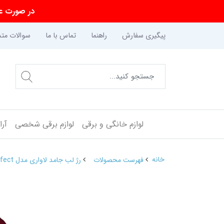
در صورت عد
پیگیری سفارش
راهنما
تماس با ما
سوالات متد
لوازم خانگی و برقی
لوازم برقی شخصی
آر
خانه
فهرست محصولات
رژ لب جامد لاواری مدل plus perfect شماره 641