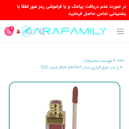
در صورت عدم دریافت پیامک و یا فراموشی رمز عبور لطفا با
پشتیبانی تماس حاصل فرمایید
0
خانه
فهرست محصولات
رژ لب مایع لاواری مدل plus perfect شماره 532