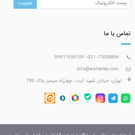
عضویت
تماس با ما
021-71058896- 09917659159
info@arafamily.com
تهران، خیابان شهید آیت ، چهارراه سرسبز پلاک 790