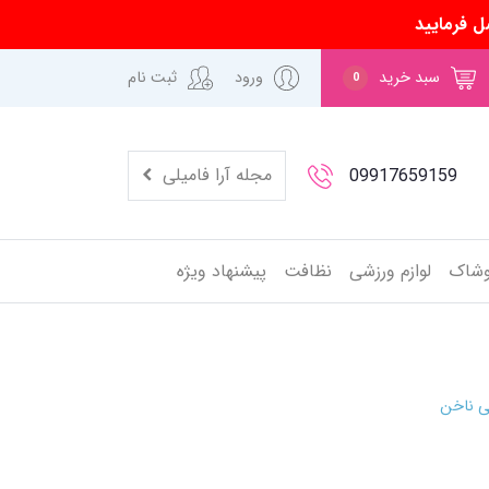
ل فرمایید
سبد خرید
ورود
ثبت نام
0
مجله آرا فامیلی
09917659159
وشاک
لوازم ورزشی
نظافت
پیشنهاد ویژه
ی ناخن