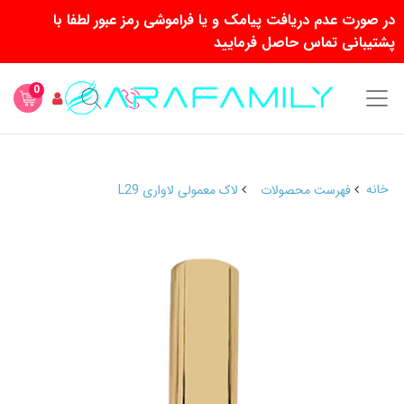
در صورت عدم دریافت پیامک و یا فراموشی رمز عبور لطفا با
پشتیبانی تماس حاصل فرمایید
0
خانه
فهرست محصولات
لاک معمولی لاواری L29