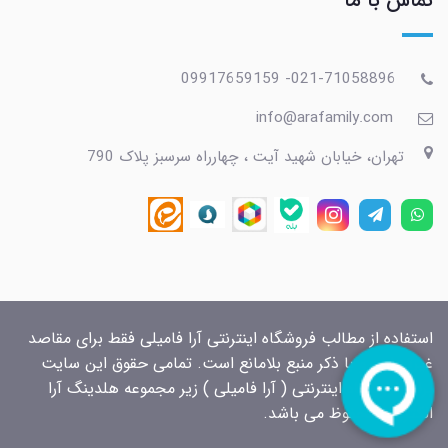
تماس با ما
021-71058896- 09917659159
info@arafamily.com
تهران، خیابان شهید آیت ، چهارراه سرسبز پلاک 790
استفاده از مطالب فروشگاه اینترنتی آرا فامیلی فقط برای مقاصد
غیرتجاری و با ذکر منبع بلامانع است. تمامی حقوق این سایت
برای فروشگاه اینترنتی ( آرا فامیلی ) زیر مجموعه هلدینگ آرا
الکتریک محفوظ می باشد.