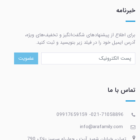
خبرنامه
برای اطلاع از پیشنهادهای شگفت‌انگیز و تخفیف‌های ویژه،
آدرس ایمیل خود را در فیلد زیر بنویسید و ثبت کنید.
عضویت
تماس با ما
021-71058896- 09917659159
info@arafamily.com
تهران، خیابان شهید آیت ، چهارراه سرسبز پلاک 790