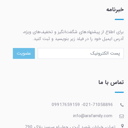
خبرنامه
برای اطلاع از پیشنهادهای شگفت‌انگیز و تخفیف‌های ویژه،
آدرس ایمیل خود را در فیلد زیر بنویسید و ثبت کنید.
عضویت
تماس با ما
021-71058896- 09917659159
info@arafamily.com
تهران، خیابان شهید آیت ، چهارراه سرسبز پلاک 790