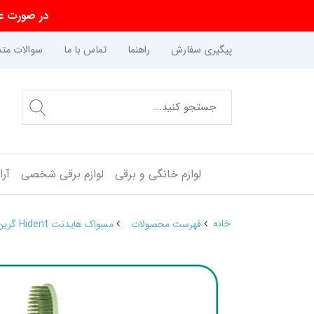
در صورت عد
پیگیری سفارش
راهنما
تماس با ما
سوالات متد
لوازم خانگی و برقی
لوازم برقی شخصی
آر
خانه
فهرست محصولات
مسواک هایدنت Hident گرین تی سافت قاب دار کد 964