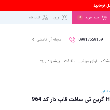
ل فرمایید
سبد خرید
ورود
ثبت نام
0
مجله آرا فامیلی
09917659159
وشاک
لوازم ورزشی
نظافت
پیشنهاد ویژه
دندان